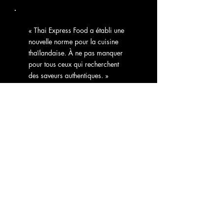
« Thai Express Food a établi une
nouvelle norme pour la cuisine
thaïlandaise. À ne pas manquer
pour tous ceux qui recherchent
des saveurs authentiques. »
Susanne, 32
Neuchâtel
Lundi au samedi
11h00 - 14h00 & 17h30 - 20h30
0786051509
Boudevilliers
Lundi au vendredi